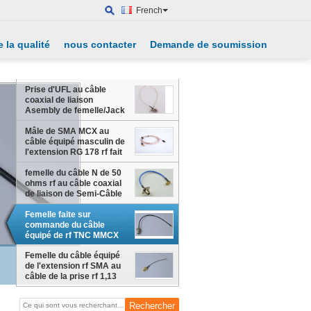
French
 la qualité
nous contacter
Demande de soumission
Prise d'UFL au câble
coaxial de liaison
Asembly de femelle/Jack
Connector With RG178 de
N
Mâle de SMA MCX au
câble équipé masculin de
l'extension RG 178 rf fait
sur commande
femelle du câble N de 50
ohms rf au câble coaxial
de liaison de Semi-Câble
masculin de SMA
Femelle faite sur
commande du câble
équipé de rf TNC MMCX
au câble du connecteur
masculin RG 174
Femelle du câble équipé
de l'extension rf SMA au
câble de la prise rf 1,13
d'UFL