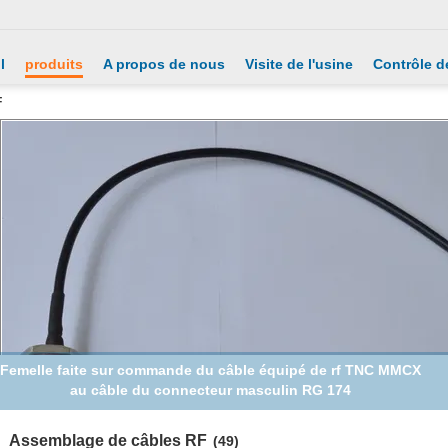
l
produits
A propos de nous
Visite de l'usine
Contrôle de
F
Femelle du câble équipé de l'extension rf SMA au câble de la
prise rf 1,13 d'UFL
Assemblage de câbles RF
(49)