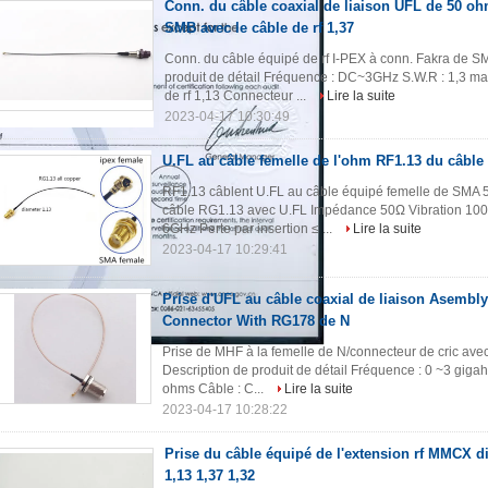
Conn. du câble coaxial de liaison UFL de 50 oh
SMB avec le câble de rf 1,37
Conn. du câble équipé de rf I-PEX à conn. Fakra de SM
produit de détail Fréquence : DC~3GHz S.W.R : 1,3 
de rf 1,13 Connecteur ...
Lire la suite
2023-04-17 10:30:49
U.FL au câble femelle de l'ohm RF1.13 du câble
RF1.13 câblent U.FL au câble équipé femelle de SMA 
câble RG1.13 avec U.FL Impédance 50Ω Vibration 10
6GHz Perte par insertion ≤ ...
Lire la suite
2023-04-17 10:29:41
Prise d'UFL au câble coaxial de liaison Asembly
Connector With RG178 de N
Prise de MHF à la femelle de N/connecteur de cric ave
Description de produit de détail Fréquence : 0 ~3 gi
ohms Câble : C...
Lire la suite
2023-04-17 10:28:22
Prise du câble équipé de l'extension rf MMCX di
1,13 1,37 1,32