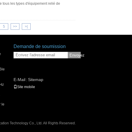
e tous les types d'équipement relié de
5
>>
>|
Demande de soumission
e
Envoyez
ôle
E-Mail
Sitemap
|
MHz
Site mobile
e
 le
ion Technology Co., Ltd. All Rights Reserved.