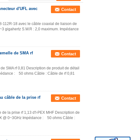
nnecteur d'UFL avec
Contact
8-112R-18 avec le câble coaxial de liaison de
0 ~3 gigahertz S.W.R : 2,0 maximum. Impédance
femelle de SMA rf
Contact
 de SMA rf 0,81 Description de produit de détail
dance : 50 ohms Câble : Câble de rf 0,81
 câble de la prise rf
Contact
 de la prise rf 1,13 d'I-PEX MHF Description de
MAX @ 0~3GHz Impédance : 50 ohms Câble :