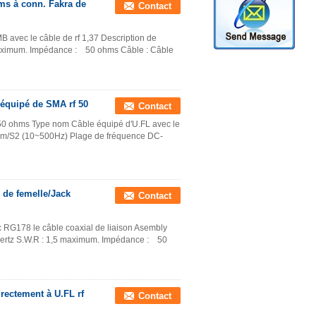
ms à conn. Fakra de
Contact
B avec le câble de rf 1,37 Description de
maximum. Impédance : 50 ohms Câble : Câble
 équipé de SMA rf 50
Contact
50 ohms Type nom Câble équipé d'U.FL avec le
0m/S2 (10~500Hz) Plage de fréquence DC-
 de femelle/Jack
Contact
c RG178 le câble coaxial de liaison Asembly
gahertz S.W.R : 1,5 maximum. Impédance : 50
rectement à U.FL rf
Contact