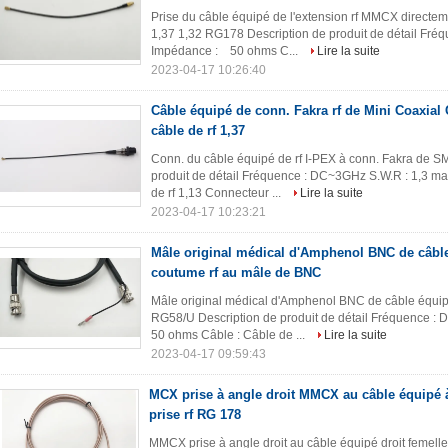
Prise du câble équipé de l'extension rf MMCX directem
1,37 1,32 RG178 Description de produit de détail F
Impédance : 50 ohms C...
Lire la suite
2023-04-17 10:26:40
Câble équipé de conn. Fakra rf de Mini Coaxial
câble de rf 1,37
Conn. du câble équipé de rf I-PEX à conn. Fakra de SM
produit de détail Fréquence : DC~3GHz S.W.R : 1,3 
de rf 1,13 Connecteur ...
Lire la suite
2023-04-17 10:23:21
Mâle original médical d'Amphenol BNC de câble
coutume rf au mâle de BNC
Mâle original médical d'Amphenol BNC de câble équip
RG58/U Description de produit de détail Fréquence
50 ohms Câble : Câble de ...
Lire la suite
2023-04-17 09:59:43
MCX prise à angle droit MMCX au câble équipé à
prise rf RG 178
MMCX prise à angle droit au câble équipé droit femell