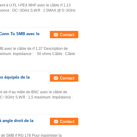
ent à U.FL I-PEX MHF avec le câble rf 1,13
réquence : DC~3GHz S.W.R : 1.5MAX @ 0~3GHz
 Conn To SMB avec le
Contact
B avec le câble de rf 1,37 Description de
maximum. Impédance : 50 ohms Câble : Câble
s équipés de la
Contact
é de rf au mâle de BNC avec le câble de
 : DC~3GHz S.W.R : 1,5 maximum. Impédance :
 angle droit de la
Contact
e de SMB rf RG 178 Pour maximiser la