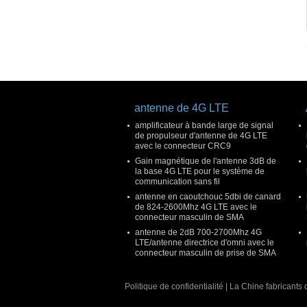
antenne de 4G LTE
amplificateur à bande large de signal
de propulseur d'antenne de 4G LTE
avec le connecteur CRC9
Gain magnétique de l'antenne 3dB de
la base 4G LTE pour le système de
communication sans fil
antenne en caoutchouc 5dbi de canard
de 824-2600Mhz 4G LTE avec le
connecteur masculin de SMA
antenne de 2dB 700-2700Mhz 4G
LTE/antenne directrice d'omni avec le
connecteur masculin de prise de SMA
Politique de confidentialité
|
La Chine fabricants d