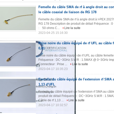
Femelle du câble SMA de rf à angle droit au co
le câble coaxial de liaison de RG 178
Femelle du câble SMA de rf à angle droit à I-PEX 2027
RG 178 Description de produit de détail Fréquence : 
: 50 ohms C...
Lire la suite
2023-04-25 15:16:30
Prise noire du câble équipé de rf UFL au câble 
0,81
Prise noire du câble équipé de rf UFL au câble femelle
Fréquence : DC~3GHz S.W.R : 1.5MAX @ 0~3GHz Impé
Connecteur : Prise ...
Lire la suite
2023-04-17 10:35:23
Femelle du câble équipé de l'extension rf SMA au
1,13 d'UFL
Femelle du câble équipé de l'extension rf SMA au câble
produit de détail Fréquence : DC~3GHz S.W.R : 1.5
Câble de rf 1,13 ...
Lire la suite
2023-04-17 10:32:57