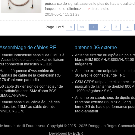
puissance de signal, assurez le plus de haute qualité d
fréquence, et éliminez ...
Lire la suite
2019-05-17 15:21:28
Page 1 of 5
|<
<<
1
2
3
4
Assemblage de câbles RF
antenne 3G externe
Femelle industrielle sans fil de F MCX à
Antenne externe du dipôle unipolair
l'Assemblée de câble coaxial de liaison
blanc GSM 900MHz/1800MHz/2100
du connecteur masculin RG 316
mégahertz
Haute fréquence d'Assemblée de
Antenne externe unipolaire et du dip
harnais de câble de la connexion RG
3G avec le connecteur de TNC
178 d'antenne par radio
GSM GPRS unipolaire et connecteur
50 câble d'extension de connecteur de
masculin de l'antenne doublet 800
la radiofréquence SMA d'ohm BGS-
-1900 mégahertz SMA
SMA-174-SMA-L
Antenne en caoutchouc de dipôle d
Femelle sans fil du câble équipé des
l'antenne externe 868Mhz du long
industries rf SMA au câble droit de
terme 3G de haute performance pour
MMCX RG 178
radio-amateur
e harnais de fil
Fournisseur. Copyright © 2015 - 2025 Dongguan Boges Communicat
Developed by
ECER