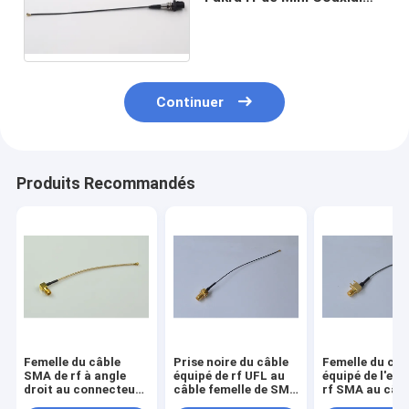
Conn To SMB avec le
câble de rf 1,37
Continuer
Produits Recommandés
Femelle du câble
Prise noire du câble
Femelle du câb
SMA de rf à angle
équipé de rf UFL au
équipé de l'ext
droit au connecteur
câble femelle de SMA
rf SMA au câbl
d'UFL avec le câble
rf 0,81
prise rf 1,13 d