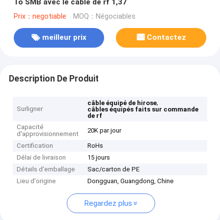
To SMB avec le câble de rf 1,37
Prix：negotiable
MOQ：Négociables
meilleur prix
Contactez
Description De Produit
,
câble équipé de hirose
Surligner
câbles équipés faits sur commande
de rf
Capacité
20K par jour
d'approvisionnement
Certification
RoHs
Délai de livraison
15 jours
Détails d'emballage
Sac/carton de PE
Lieu d'origine
Dongguan, Guangdong, Chine
Regardez plus