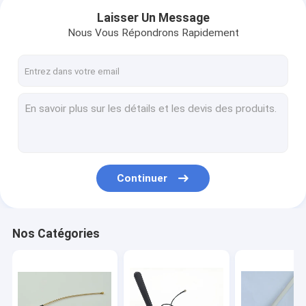
Laisser Un Message
Nous Vous Répondrons Rapidement
Continuer
Accueil
Nos Catégories
produits
A propos de nous