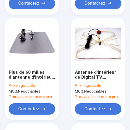
Contactez
Contactez
Plus de 60 milles
Antenne d'intérieur
d'antenne d'intérieur
de Digital TV,
Digital du long terme
antenne de Digital TV
Prix:
negotiable
Prix:
negotiable
TVHD avec le
avec le propulseur de
MOQ:
Négociables
MOQ:
Négociables
propulseur
signal
détachable de signal
d'amplificateur,
Trouvez les derniers prix
Trouvez les derniers prix
d'amplificateur
alimentation
d'énergie d'Usb
Contactez
Contactez