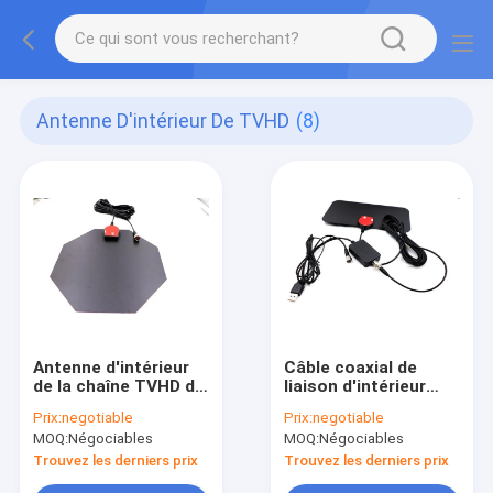
Antenne D'intérieur De TVHD
(8)
Antenne d'intérieur
Câble coaxial de
de la chaîne TVHD de
liaison d'intérieur
mille de Digital 50-80
ultra mince de
Prix:
negotiable
Prix:
negotiable
avec l'amplificateur
l'antenne 10ft de
MOQ:
Négociables
MOQ:
Négociables
et le câble
TVHD, antenne du
détachables de
gain 3dbi Hd Digital
Trouvez les derniers prix
Trouvez les derniers prix
16.5ft