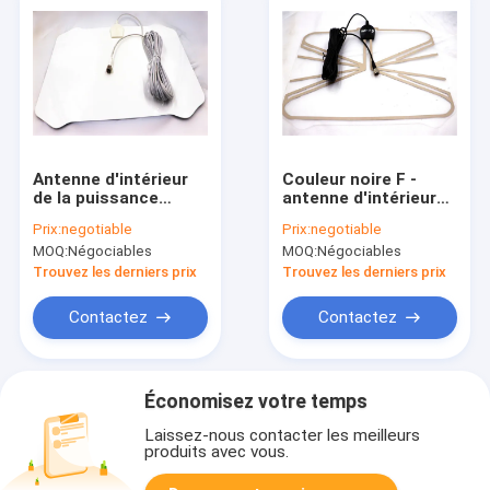
Antenne d'intérieur
Couleur noire F -
de la puissance
antenne d'intérieur
TVHD d'Usb, antenne
masculine de TVHD
Prix:
negotiable
Prix:
negotiable
de la haute définition
toute l'émission
MOQ:
Négociables
MOQ:
Négociables
16 pieds de câble
locale 4k/canaux
coaxial de liaison
signal de
Trouvez les derniers prix
Trouvez les derniers prix
VHF/fréquence ultra-
haute
Contactez
Contactez
Économisez votre temps
Laissez-nous contacter les meilleurs
produits avec vous.