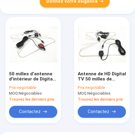
Donnez votre exigence
50 milles d'antenne
Antenne de HD Digital
d'intérieur de Digital
TV 50 milles de
TV avec
gamme
Prix:
negotiable
Prix:
negotiable
l'alimentation
d'amplificateur de
MOQ:
Négociables
MOQ:
Négociables
d'énergie d'Usb de
propulseur
propulseur de signal
détachable de signal
Trouvez les derniers prix
Trouvez les derniers prix
d'amplificateur
Contactez
Contactez