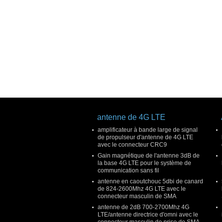
antenne de 4G LTE
amplificateur à bande large de signal
de propulseur d'antenne de 4G LTE
avec le connecteur CRC9
Gain magnétique de l'antenne 3dB de
la base 4G LTE pour le système de
communication sans fil
antenne en caoutchouc 5dbi de canard
de 824-2600Mhz 4G LTE avec le
connecteur masculin de SMA
antenne de 2dB 700-2700Mhz 4G
LTE/antenne directrice d'omni avec le