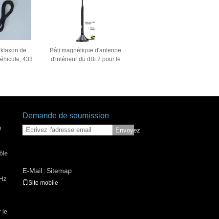
 klaxon de
Bâti magnétique d'antenne
éhicule, 433
d'intérieur du dBi 2 pour le
 de gain
système de 2.4GHz et de
l'antenne 3dBi
5.8GHz Wlan
Demande de soumission
e
Envoyez
ôle
E-Mail
Sitemap
|
MHz
Site mobile
e
 le