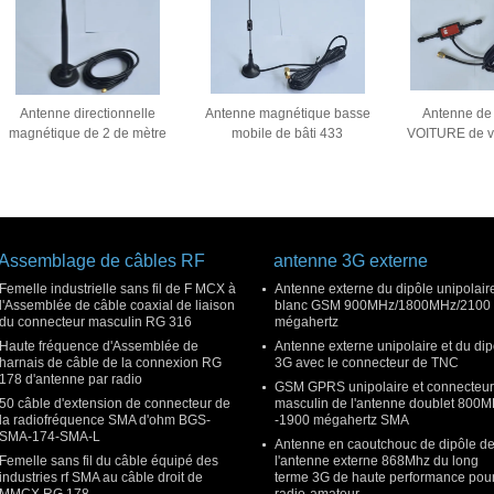
Antenne directionnelle
Antenne magnétique basse
Antenne de
magnétique de 2 de mètre
mobile de bâti 433
VOITURE de v
de bâti gigahertz de
mégahertz de fréquence
mégahertz
l'antenne 6dBi 5,8 50 ohms
ultra-haute d'intérieur Digital
d'intérieur de 
TV
Assemblage de câbles RF
antenne 3G externe
Femelle industrielle sans fil de F MCX à
Antenne externe du dipôle unipolair
l'Assemblée de câble coaxial de liaison
blanc GSM 900MHz/1800MHz/2100
du connecteur masculin RG 316
mégahertz
Haute fréquence d'Assemblée de
Antenne externe unipolaire et du dip
harnais de câble de la connexion RG
3G avec le connecteur de TNC
178 d'antenne par radio
GSM GPRS unipolaire et connecteur
50 câble d'extension de connecteur de
masculin de l'antenne doublet 800
la radiofréquence SMA d'ohm BGS-
-1900 mégahertz SMA
SMA-174-SMA-L
Antenne en caoutchouc de dipôle d
Femelle sans fil du câble équipé des
l'antenne externe 868Mhz du long
industries rf SMA au câble droit de
terme 3G de haute performance pour