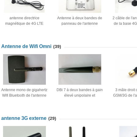
antenne directrice
Antenne à deux bandes de
2 câble de l'a
magnétique de 4G LTE
panneau de l'antenne
de la base 4G
Omni RG 174 avec le
directrice 250*250*25 MIMO
de vis de gain
connecteur masculin de
de 2.4G/5.8G 4g
le mâle
SMA
Antenne de Wifi Omni
(39)
Antenne mono de gigahertz
DBi 7 à deux bandes à gain
3 mâle droit 
Wifi Bluetooth de l'antenne
élevé unipolaire et
GSM/3G de l'
rotative 2,4 de Polonais de
d'antenne doublet avec le
de WiFi de têt
radar
connecteur de N
824 - 2100
antenne 3G externe
(29)