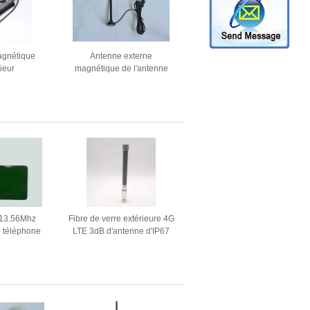
agnétique
Antenne externe
rieur
magnétique de l'antenne
880/2170
3dB 3G de bâti de DVB-T
u bâti 3G
avec la longueur de
connecteur de F 1,5 mètres
 13.56Mhz
Fibre de verre extérieure 4G
 téléphone
LTE 3dB d'antenne d'IP67
 de NFC
FRP avec le connecteur de
N