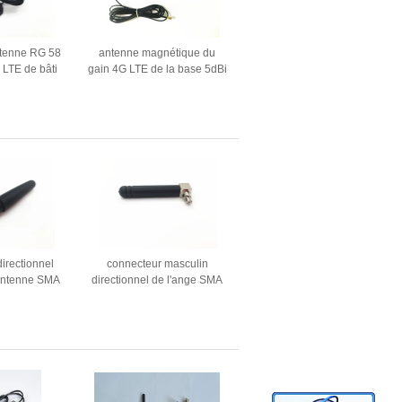
ntenne RG 58
antenne magnétique du
 LTE de bâti
gain 4G LTE de la base 5dBi
 de DBi avec
de 2.4G 5.8G pour le
 de SMA
système de communication
sans fil
directionnel
connecteur masculin
antenne SMA
directionnel de l'ange SMA
e de Dbi Omni
de droite d'antenne de 2.4G
 mégahertz
2 Dbi Omni WiFi