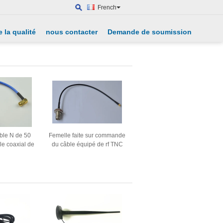
French
 la qualité
nous contacter
Demande de soumission
ble N de 50
Femelle faite sur commande
le coaxial de
du câble équipé de rf TNC
Semi-Câble
MMCX au câble du
 de SMA
connecteur masculin RG
174