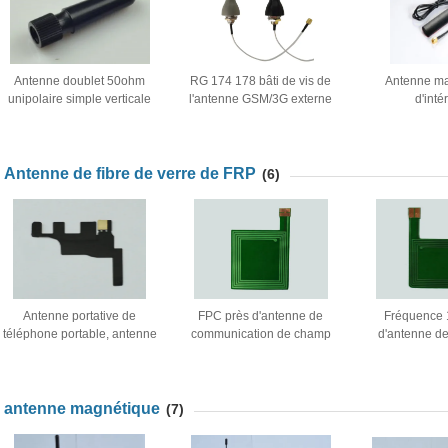
Antenne doublet 50ohm
RG 174 178 bâti de vis de
Antenne m
unipolaire simple verticale
l'antenne GSM/3G externe
d'inté
868 mégahertz, gain
de 316 câbles pour la
800/900/1
maximal du DB 2
machine de l'information
mégahertz d
Antenne de fibre de verre de FRP
(6)
Antenne portative de
FPC près d'antenne de
Fréquence
téléphone portable, antenne
communication de champ
d'antenne de
sans fil de Wifi d'antenne
pour le téléphone/système
portable
d'intérieur à gain élevé de
futés de WIFI/GPS/GSM
téléphone portable
antenne magnétique
(7)