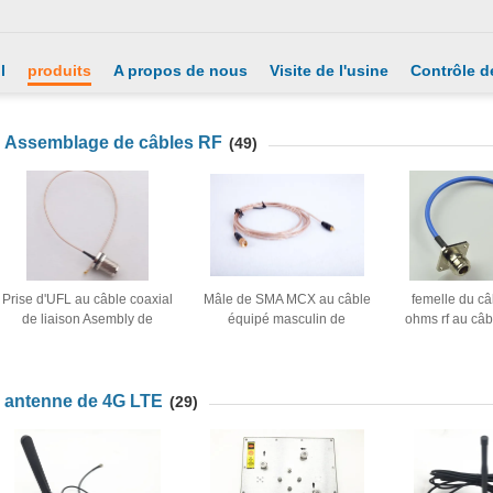
l
produits
A propos de nous
Visite de l'usine
Contrôle de
Assemblage de câbles RF
(49)
Prise d'UFL au câble coaxial
Mâle de SMA MCX au câble
femelle du câ
de liaison Asembly de
équipé masculin de
ohms rf au câb
femelle/Jack Connector With
l'extension RG 178 rf fait sur
liaison de 
RG178 de N
commande
masculin
antenne de 4G LTE
(29)