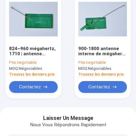
824~960 mégahertz,
900-1800 antenne
1710 | antenne
interne de mégahertz
interne de 1880
GSM avec le câble du
Prix:
negotiable
Prix:
negotiable
mégahertz GSM
connecteur rf 1,13
MOQ:
Négociables
MOQ:
Négociables
d'UFL
Trouvez les derniers prix
Trouvez les derniers prix
Contactez
Contactez
Accueil
produits
Laisser Un Message
Nous Vous Répondrons Rapidement
A propos de nous