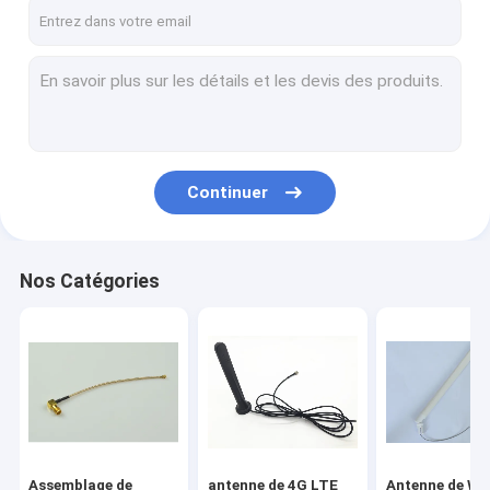
Visite de l'usine
Contrôle de la qualité
nous contacter
Demandez une citation
Continuer
Assemblage de câbles RF
Nos Catégories
antenne de 4G LTE
Antenne de Wifi Omni
antenne 3G externe
Antenne de fibre de verre de FRP
Assemblage de
antenne de 4G LTE
Antenne de Wi