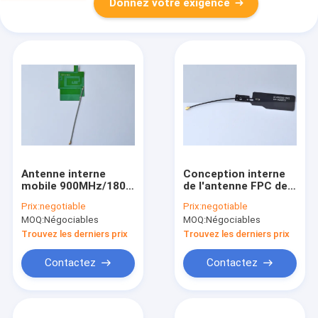
Donnez votre exigence
Antenne interne
Conception interne
mobile 900MHz/1800
de l'antenne FPC de
mégahertz de CDMA
GPRS GSM avec le
Prix:
negotiable
Prix:
negotiable
GSM de fréquence
câble du connecteur
MOQ:
Négociables
MOQ:
Négociables
rf 1,13 d'UFL
Trouvez les derniers prix
Trouvez les derniers prix
Contactez
Contactez