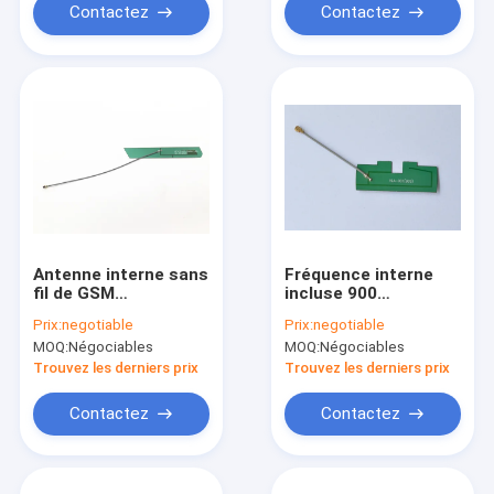
Contactez
Contactez
Antenne interne sans
Fréquence interne
fil de GSM
incluse 900
d'impédance de 50
d'antenne de GSM -
Prix:
negotiable
Prix:
negotiable
ohms, antenne du DB
1800mhz
MOQ:
Négociables
MOQ:
Négociables
10 pour la machine
de position
Trouvez les derniers prix
Trouvez les derniers prix
Contactez
Contactez