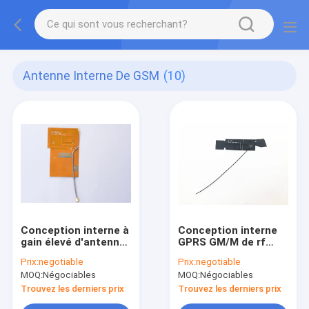
Antenne Interne De GSM
(10)
Conception interne à
Conception interne
gain élevé d'antenne
GPRS GM/M de rf
de carte PCB de 2 du
1,13 de l'antenne
Prix:
negotiable
Prix:
negotiable
DB GSM mégahertz
ouverte FPC de puce
MOQ:
Négociables
MOQ:
Négociables
WIFI de l'antenne 868
du câble adaptée aux
besoins du client
Trouvez les derniers prix
Trouvez les derniers prix