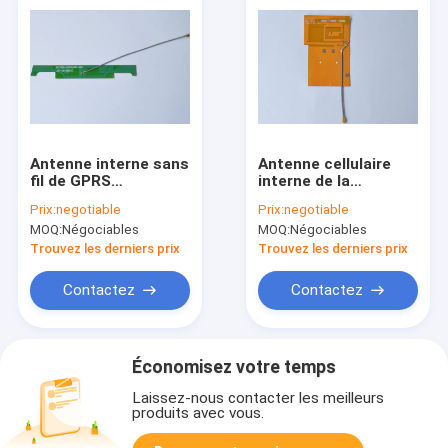
Antenne interne sans
Antenne cellulaire
fil de GPRS
interne de la
impédance de 50
fréquence 800-
Prix:
negotiable
Prix:
negotiable
ohms pour la
1900mhz GSM
MOQ:
Négociables
MOQ:
Négociables
machine de position
Trouvez les derniers prix
Trouvez les derniers prix
Contactez
Contactez
Économisez votre temps
Laissez-nous contacter les meilleurs
produits avec vous.