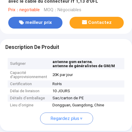
avec le câble du connecteur rf 1,13 d'UFL
Prix：negotiable
MOQ：Négociables
meilleur prix
Contactez
Description De Produit
,
antenne gsm externe
Surligner
antenne de généralistes de GM/M
Capacité
20K par jour
d'approvisionnement
Certification
RoHs
Délai de livraison
10 JOURS
Détails d'emballage
Sac/carton de PE
Lieu d'origine
Dongguan, Guangdong, Chine
Regardez plus