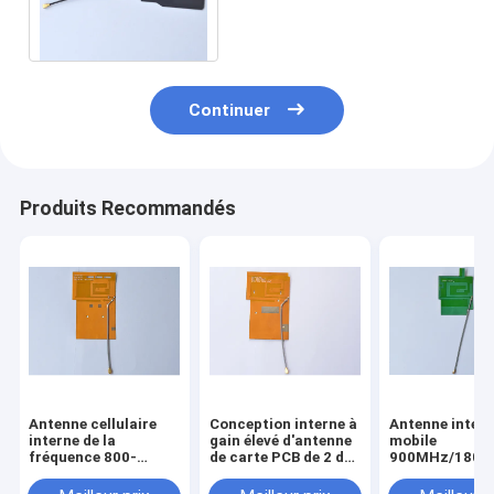
avec le câble du connecteur
rf 1,13 d'UFL
Continuer
Produits Recommandés
Antenne cellulaire
Conception interne à
Antenne inter
interne de la
gain élevé d'antenne
mobile
fréquence 800-
de carte PCB de 2 du
900MHz/1800
1900mhz GSM
DB GSM mégahertz
mégahertz de
WIFI de l'antenne 868
GSM de fréqu