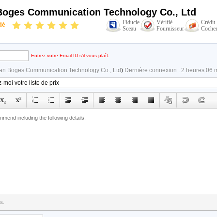
oges Communication Technology Co., Ltd
Fiducie
Vérifié
Crédit
ié
Sceau
Fournisseur
Coche
Entrez votre Email ID s'il vous plaît.
n Boges Communication Technology Co., Ltd
)
Dernière connexion : 2 heures 06 m
rs.