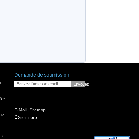
Demande de soumission
e
Envoyez
ôle
E-Mail
Sitemap
|
MHz
Site mobile
e
 le