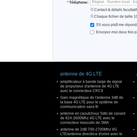
Téléphone:
Contact & détails facultati
Chaque fichier de taille 
S'il vous plaît me répond
Envoyez-moi deux fois par
antenne de 4G LTE
amplificateur à bande large de signal
de propulseur d'antenne de 4G LTE
avec le connecteur CRC9
Gain magnétique de l'antenne 3dB de
la base 4G LTE pour le système de
communication sans fil
antenne en caoutchouc 5dbi de canard
de 824-2600Mhz 4G LTE avec le
connecteur masculin de SMA
antenne de 2dB 700-2700Mhz 4G
LTE/antenne directrice d'omni avec le