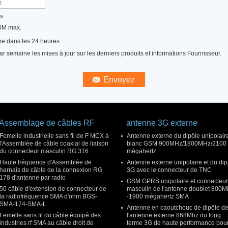
fs
10M max.
re dans les 24 heures.
 semaine les mises à jour sur les derniers produits et informations Fournisseur.
Assemblage de câbles RF
antenne 3G externe
Femelle industrielle sans fil de F MCX à
Antenne externe du dipôle unipolair
l'Assemblée de câble coaxial de liaison
blanc GSM 900MHz/1800MHz/2100
du connecteur masculin RG 316
mégahertz
Haute fréquence d'Assemblée de
Antenne externe unipolaire et du dip
harnais de câble de la connexion RG
3G avec le connecteur de TNC
178 d'antenne par radio
GSM GPRS unipolaire et connecteur
50 câble d'extension de connecteur de
masculin de l'antenne doublet 800
la radiofréquence SMA d'ohm BGS-
-1900 mégahertz SMA
SMA-174-SMA-L
Antenne en caoutchouc de dipôle d
Femelle sans fil du câble équipé des
l'antenne externe 868Mhz du long
industries rf SMA au câble droit de
terme 3G de haute performance pour