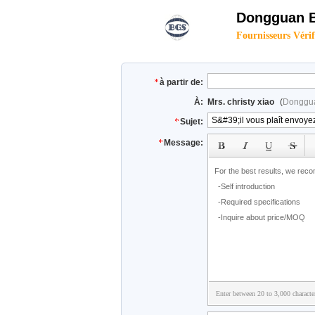
Dongguan B
Fournisseurs Vérif
à partir de:
À:
Mrs. christy xiao
(
Donggua
Sujet:
Message:
Enter between 20 to 3,000 characte