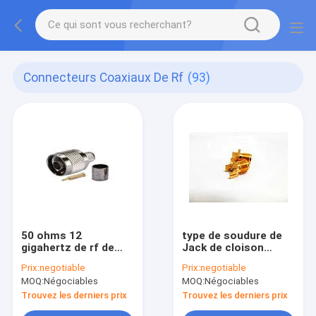
Connecteurs Coaxiaux De Rf
(93)
50 ohms 12
type de soudure de
gigahertz de rf de
Jack de cloison
connecteurs
étanche du bord SMA
Prix:
negotiable
Prix:
negotiable
coaxiaux de prise
de bâti de carte PCB
MOQ:
Négociables
MOQ:
Négociables
masculine de cuir
de connecteurs
embouti d'acier
coaxiaux de 12.4GHz
Trouvez les derniers prix
Trouvez les derniers prix
inoxydable de
SMA rf