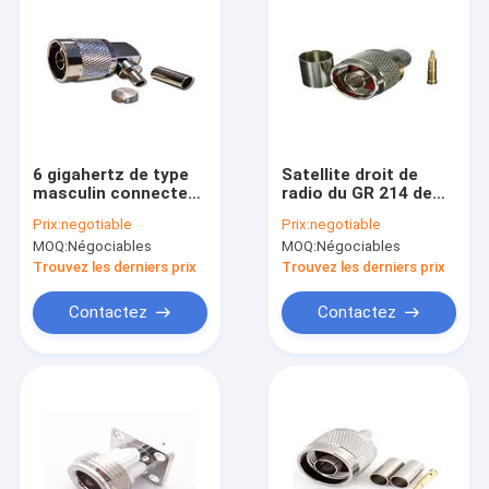
6 gigahertz de type
Satellite droit de
masculin connecteur
radio du GR 214 de
de N de rf, sertissent
cuir embouti au type
Prix:
negotiable
Prix:
negotiable
par replis la
aérien prise
MOQ:
Négociables
MOQ:
Négociables
résistance coaxiale à
masculine du
angle droit de
connecteur N
Trouvez les derniers prix
Trouvez les derniers prix
vibration de
connecteur
Contactez
Contactez
Accueil
produits
A propos de nous