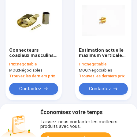
Connecteurs
Estimation actuelle
coaxiaux masculins
maximum verticale
de la prise rf de SMA,
de connecteurs
Prix:
negotiable
Prix:
negotiable
cuir embouti droit
coaxiaux de la
MOQ:
Négociables
MOQ:
Négociables
sur les connecteurs
connexion rf/de
coaxiaux pour RG174
connecteur mâle De
Trouvez les derniers prix
Trouvez les derniers prix
Pogo 36V 15A
Contactez
Contactez
Économisez votre temps
Laissez-nous contacter les meilleurs
produits avec vous.