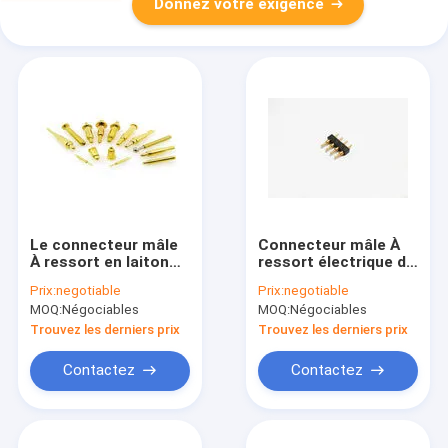
Donnez votre exigence
Le connecteur mâle
Connecteur mâle À
À ressort en laiton
ressort électrique de
de Pogo, contact
carte PCB Pogo avec
Prix:
negotiable
Prix:
negotiable
électrique borne
le traitement doux de
MOQ:
Négociables
MOQ:
Négociables
1/3/6mm
fil de ressort
Trouvez les derniers prix
Trouvez les derniers prix
Contactez
Contactez