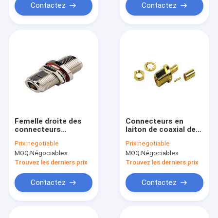
matériel de corps
Contactez
Contactez
Femelle droite des
Connecteurs en
connecteurs
laiton de coaxial de
coaxiaux N du joint
cloison étanche de
Prix:
negotiable
Prix:
negotiable
circulaire rf de
haute performance,
MOQ:
Négociables
MOQ:
Négociables
cloison étanche à
MMCX connecteur
l'adaptateur de
droit de cuir embouti
Trouvez les derniers prix
Trouvez les derniers prix
femelle de N
Contactez
Contactez