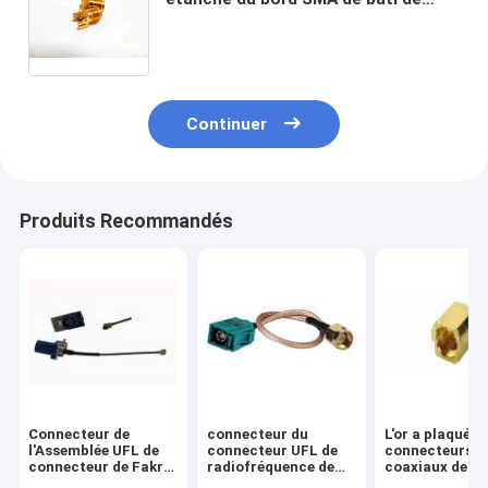
carte PCB de connecteurs coaxiaux
de 12.4GHz SMA rf
Continuer
Produits Recommandés
Connecteur de
connecteur du
L'or a plaqué le
l'Assemblée UFL de
connecteur UFL de
connecteurs
connecteur de Fakra
radiofréquence de
coaxiaux de 
de C avec le câble de
câble équipé
rf, connecteur