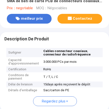
SMA de bâti de carte PCB de connecteurs coaxiaux
de 12.4GHz SMA rf
Prix：negotiable
MOQ：Négociables
meilleur prix
Contactez
Description De Produit
,
Cables connecteur coaxiaux
Surligner
connecteur de radiofréquence
Capacité
3.000.000 PCs par mois
d'approvisionnement
Certification
RoHs
Conditions de
T / T, L / C
paiement
Délai de livraison
15days après reçoivent le dépôt
Détails d'emballage
Sac/carton de PE
Regardez plus