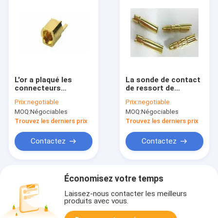
L'or a plaqué les
La sonde de contact
connecteurs
de ressort de
coaxiaux de MMCX rf,
connecteur mâle Du
Prix:
negotiable
Prix:
negotiable
connecteur femelle
diamètre 6mm Pogo
MOQ:
Négociables
MOQ:
Négociables
de Jack de bâti droit
Shell métallique
de bord
pèlent l'allergie libre
Trouvez les derniers prix
Trouvez les derniers prix
Contactez
Contactez
Économisez votre temps
Laissez-nous contacter les meilleurs
produits avec vous.