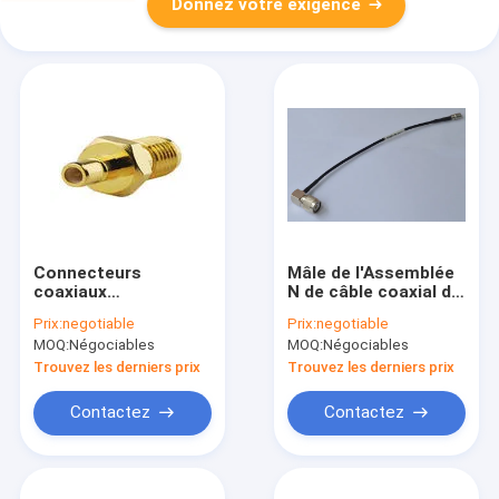
Donnez votre exigence
Connecteurs
Mâle de l'Assemblée
coaxiaux
N de câble coaxial de
imperméables de
liaison de rf au câble
Prix:
negotiable
Prix:
negotiable
SMB rf, mâle de SMB
du connecteur
MOQ:
Négociables
MOQ:
Négociables
au connecteur
femelle LMR100 de
femelle d'antenne de
SMB 50 ohms
Trouvez les derniers prix
Trouvez les derniers prix
SMA SMB
Contactez
Contactez