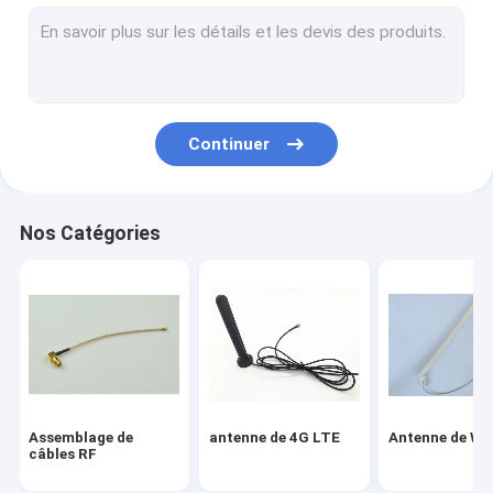
antenne magnétique
Assemblée de connecteur de Fakra
Antenne de WIFI Bluetooth
Continuer
Antenne GPS de voiture
Antenne interne de GSM
Nos Catégories
Câble coaxial de liaison miniature
Connecteurs coaxiaux de rf
antenne d'intérieur de TVHD
Assemblage de
antenne de 4G LTE
Antenne de Wi
câbles RF