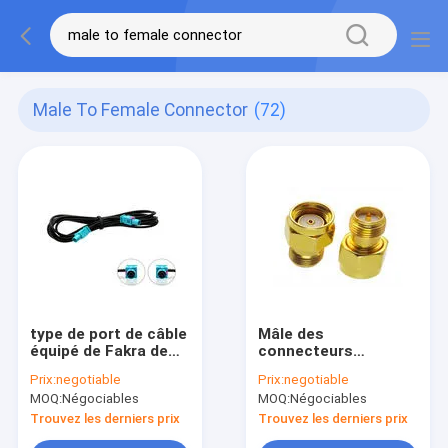
Male To Female Connector
(72)
type de port de câble
Mâle des
équipé de Fakra de
connecteurs
longueur de 15CM un
coaxiaux SMA du
Prix:
negotiable
Prix:
negotiable
mâle de SMB au
placage à l'or rf à
MOQ:
Négociables
MOQ:
Négociables
connecteur femelle
l'ohm femelle 1,9
VSWR de
Trouvez les derniers prix
Trouvez les derniers prix
l'adaptateur 50