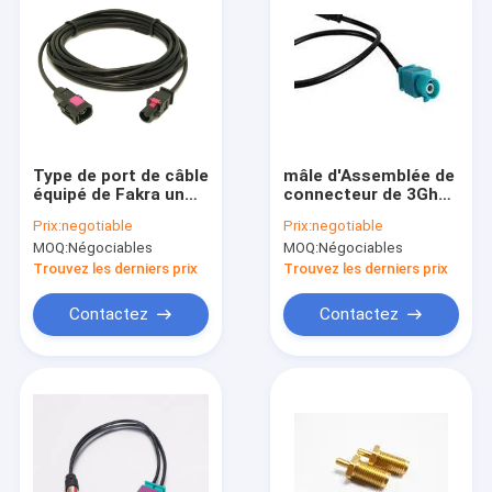
Type de port de câble
mâle d'Assemblée de
équipé de Fakra un
connecteur de 3Ghz
mâle de connecteur
Fakra à l'adaptateur
Prix:
negotiable
Prix:
negotiable
de SMB à la femelle
de radio de FM avec
MOQ:
Négociables
MOQ:
Négociables
le câble du tresse RG
174
Trouvez les derniers prix
Trouvez les derniers prix
Contactez
Contactez
Accueil
produits
A propos de nous