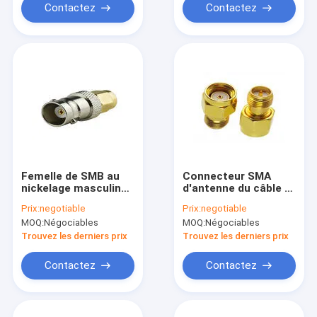
Contactez
Contactez
Femelle de SMB au
Connecteur SMA
nickelage masculin
d'antenne du câble rf
d'adaptateurs de
de routeur/mâle de
Prix:
negotiable
Prix:
negotiable
connecteur
RP SMA à
MOQ:
Négociables
MOQ:
Négociables
d'antenne de BNC rf
l'adaptateur femelle
Trouvez les derniers prix
Trouvez les derniers prix
Contactez
Contactez