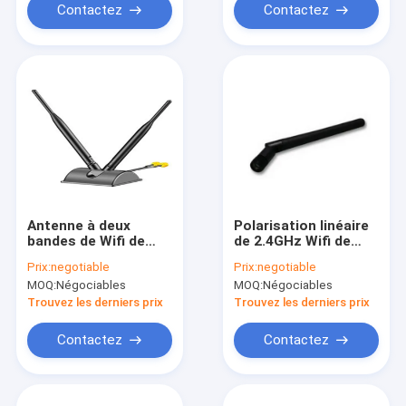
Contactez
Contactez
Antenne à deux
Polarisation linéaire
bandes de Wifi de
de 2.4GHz Wifi de
bâti magnétique
routeur de Bluetooth
Prix:
negotiable
Prix:
negotiable
portatif pour le
d'antenne externe en
MOQ:
Négociables
MOQ:
Négociables
système de Digital
caoutchouc noire de
TV
fouet
Trouvez les derniers prix
Trouvez les derniers prix
Contactez
Contactez