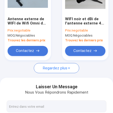
Visite de l'usine
Contrôle de la qualité
Antenne externe de
WIFI noir et dBi de
WIFI de Wifi Omni de
l'antenne externe 4
nous contacter
l'antenne 2,4 de
de dipôle de
Prix:
negotiable
Prix:
negotiable
gigahertz 3dB de
Bluetooth impédance
MOQ:
Négociables
MOQ:
Négociables
connecteur externe
de 50 OHMS
Demandez une citation
du noir RP-SMA
Trouvez les derniers prix
Trouvez les derniers prix
Contactez
Contactez
Assemblage de câbles RF
Regardez plus
antenne de 4G LTE
Antenne de Wifi Omni
Laisser Un Message
Nous Vous Répondrons Rapidement
antenne 3G externe
Antenne de fibre de verre de FRP