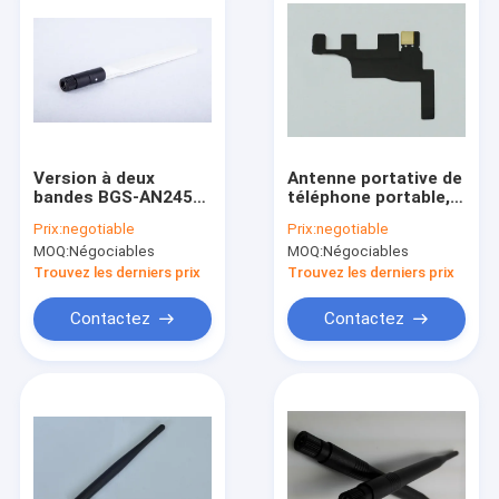
Version à deux
Antenne portative de
bandes BGS-AN2458-
téléphone portable,
13158WB de rotation
antenne sans fil de
Prix:
negotiable
Prix:
negotiable
d'antenne de 2.4G
Wifi d'antenne
MOQ:
Négociables
MOQ:
Négociables
5.8G WIFI
d'intérieur à gain
élevé de téléphone
Trouvez les derniers prix
Trouvez les derniers prix
portable
Contactez
Contactez
Accueil
produits
A propos de nous