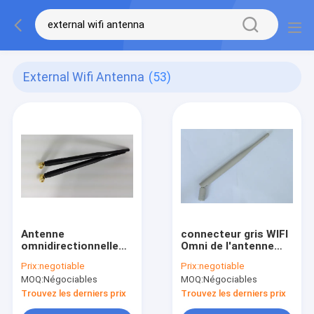
External Wifi Antenna
(53)
Antenne
connecteur gris WIFI
omnidirectionnelle
Omni de l'antenne
de SMA Wifi de dipôle
externe SMA de 2.4G
Prix:
negotiable
Prix:
negotiable
sans fil à angle droit
5dB pour le routeur
MOQ:
Négociables
MOQ:
Négociables
d'antenne
sans fil
Trouvez les derniers prix
Trouvez les derniers prix