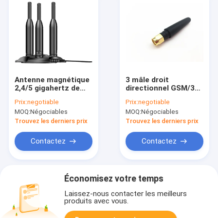
Antenne magnétique
3 mâle droit
2,4/5 gigahertz de
directionnel GSM/3G
WIFI de bâti
de l'antenne SMA de
Prix:
negotiable
Prix:
negotiable
d'antenne à deux
WiFi de tête de Dbi
MOQ:
Négociables
MOQ:
Négociables
bandes pour le
Omni 824 - 2100
système d'IEEE
mégahertz
Trouvez les derniers prix
Trouvez les derniers prix
802,11 WLAN
Contactez
Contactez
Économisez votre temps
Laissez-nous contacter les meilleurs
produits avec vous.