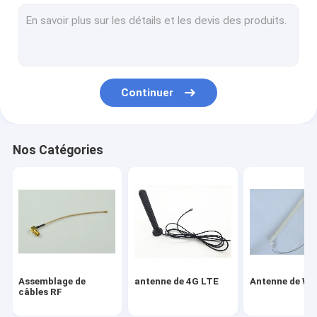
antenne magnétique
Assemblée de connecteur de Fakra
Antenne de WIFI Bluetooth
Continuer
Antenne GPS de voiture
Antenne interne de GSM
Nos Catégories
Câble coaxial de liaison miniature
Connecteurs coaxiaux de rf
antenne d'intérieur de TVHD
Assemblage de
antenne de 4G LTE
Antenne de Wi
câbles RF