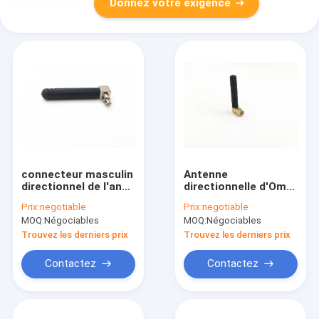
Donnez votre exigence
connecteur masculin
Antenne
directionnel de l'ange
directionnelle d'Omni
SMA de droite
WiFi de bon ange noir
Prix:
negotiable
Prix:
negotiable
d'antenne de 2.4G 2
2400-2500
MOQ:
Négociables
MOQ:
Négociables
Dbi Omni WiFi
mégahertz de
fréquence
Trouvez les derniers prix
Trouvez les derniers prix
Contactez
Contactez