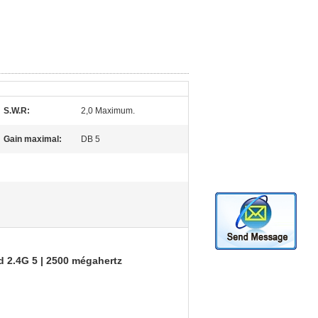
S.W.R:
2,0 Maximum.
Gain maximal:
DB 5
 2.4G 5 | 2500 mégahertz