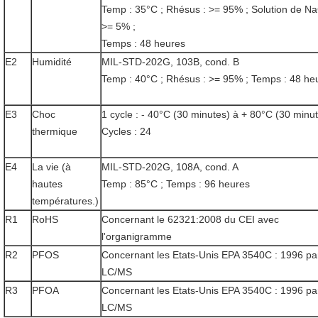
Temp : 35°C ; Rhésus : >= 95% ; Solution de Na
>= 5% ;
Temps : 48 heures
E2
Humidité
MIL-STD-202G, 103B, cond. B
Temp : 40°C ; Rhésus : >= 95% ; Temps : 48 he
E3
Choc
1 cycle : - 40°C (30 minutes) à + 80°C (30 minu
thermique
Cycles : 24
E4
La vie (à
MIL-STD-202G, 108A, cond. A
hautes
Temp : 85°C ; Temps : 96 heures
températures.)
R1
RoHS
Concernant le 62321:2008 du CEI avec
l'organigramme
R2
PFOS
Concernant les Etats-Unis EPA 3540C : 1996 pa
LC/MS
R3
PFOA
Concernant les Etats-Unis EPA 3540C : 1996 pa
LC/MS