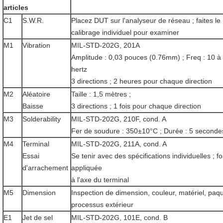
articles
C1
S.W.R.
Placez DUT sur l'analyseur de réseau ; faites le
calibrage individuel pour examiner
M1
Vibration
MIL-STD-202G, 201A
Amplitude : 0,03 pouces (0.76mm) ; Freq : 10 à
hertz
3 directions ; 2 heures pour chaque direction
M2
Aléatoire
Taille : 1,5 mètres ;
Baisse
3 directions ; 1 fois pour chaque direction
M3
Solderability
MIL-STD-202G, 210F, cond. A
Fer de soudure : 350±10°C ; Durée : 5 seconde
M4
Terminal
MIL-STD-202G, 211A, cond. A
Essai
Se tenir avec des spécifications individuelles ; f
d'arrachement
appliquée
à l'axe du terminal
M5
Dimension
Inspection de dimension, couleur, matériel, paqu
processus extérieur
E1
Jet de sel
MIL-STD-202G, 101E, cond. B