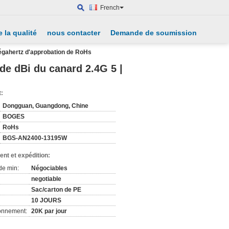
French
 la qualité
nous contacter
Demande de soumission
égahertz d'approbation de RoHs
de dBi du canard 2.4G 5 |
t:
Dongguan, Guangdong, Chine
BOGES
RoHs
BGS-AN2400-13195W
nt et expédition:
de min:
Négociables
negotiable
Sac/carton de PE
10 JOURS
ionnement:
20K par jour