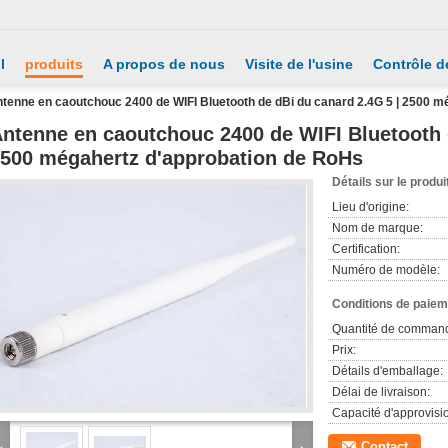
l
produits
A propos de nous
Visite de l'usine
Contrôle de
tenne en caoutchouc 2400 de WIFI Bluetooth de dBi du canard 2.4G 5 | 2500 m
ntenne en caoutchouc 2400 de WIFI Bluetooth 
500 mégahertz d'approbation de RoHs
Détails sur le produi
Lieu d'origine:
Nom de marque:
Certification:
Numéro de modèle:
Conditions de paieme
Quantité de comman
Prix:
Détails d'emballage:
Délai de livraison:
Capacité d'approvis
Contact