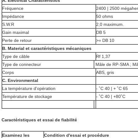
A. Electrical Characteristics
Fréquence
2400 | 2500 mégaher
Impédance
50 ohms
S.W.R
2,0 maximum.
Gain maximal
DB 5
Perte de retour
>= DB 10
B. Material et caractéristiques mécaniques
Type de câble
Rf 1,37
Type de connecteur
Mâle de RP-SMA ; Mâ
Corps
ABS, gris
C. Environmental
La température d'opération
- ˚C 40 | + ˚C 65
Température de stockage
- ˚C 40 | +80˚C
Caractéristiques et essai de fiabilité
Examinez les
Condition d'essai et procédure