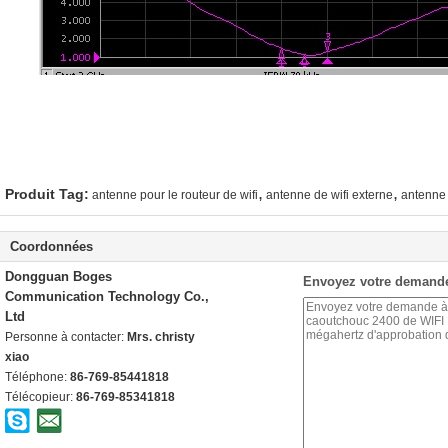
,
,
Produit Tag:
antenne pour le routeur de wifi
antenne de wifi externe
antenne 
Coordonnées
Dongguan Boges
Envoyez votre demande
Communication Technology Co.,
Ltd
Personne à contacter:
Mrs. christy
xiao
Téléphone:
86-769-85441818
Télécopieur:
86-769-85341818