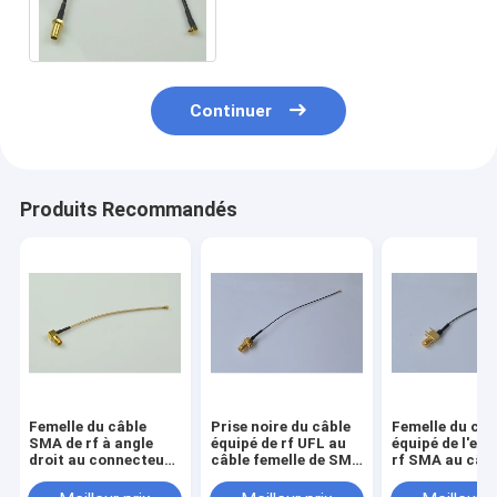
femelle de SMA MMCX au
connecteur masculin
Continuer
Produits Recommandés
Femelle du câble
Prise noire du câble
Femelle du câb
SMA de rf à angle
équipé de rf UFL au
équipé de l'ext
droit au connecteur
câble femelle de SMA
rf SMA au câbl
d'UFL avec le câble
rf 0,81
prise rf 1,13 d
coaxial de liaison de