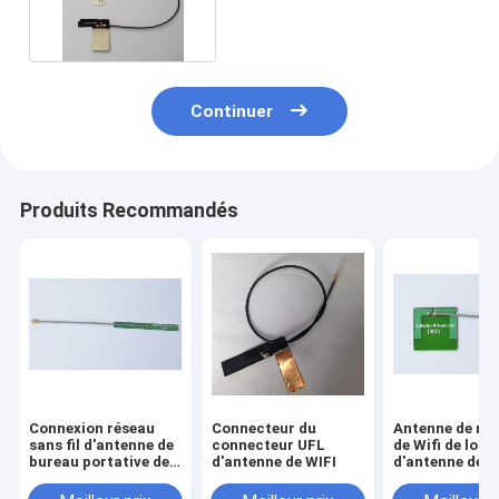
Bluetooth Wifi pour le
routeur
Continuer
Produits Recommandés
Connexion réseau
Connecteur du
Antenne de re
sans fil d'antenne de
connecteur UFL
de Wifi de lon
bureau portative de
d'antenne de WIFI
d'antenne de
WIFI Bluetooth
Bluetooth pou
l'ordinateur p