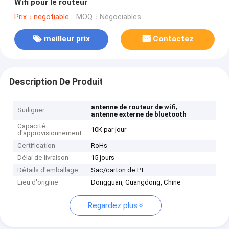
Wifi pour le routeur
Prix：negotiable
MOQ：Négociables
meilleur prix
Contactez
Description De Produit
,
antenne de routeur de wifi
Surligner
antenne externe de bluetooth
Capacité
10K par jour
d'approvisionnement
Certification
RoHs
Délai de livraison
15 jours
Détails d'emballage
Sac/carton de PE
Lieu d'origine
Dongguan, Guangdong, Chine
Regardez plus