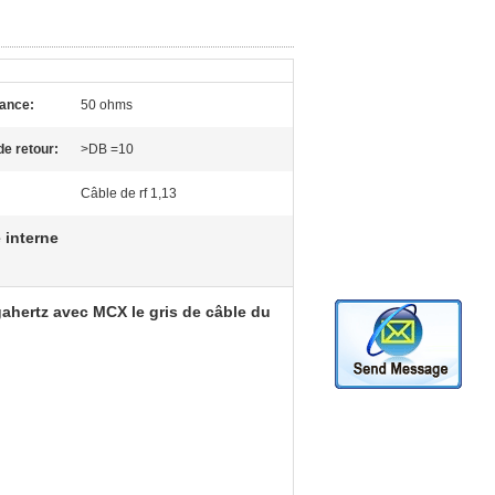
ance:
50 ohms
de retour:
>DB =10
:
Câble de rf 1,13
 interne
ahertz avec MCX le gris de câble du