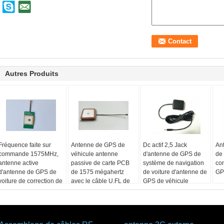
Autres Produits
Fréquence faite sur
Antenne de GPS de
Dc actif 2,5 Jack
An
commande 1575MHz,
véhicule antenne
d'antenne de GPS de
de
antenne active
passive de carte PCB
système de navigation
co
d'antenne de GPS de
de 1575 mégahertz
de voiture d'antenne de
GP
voiture de correction de
avec le câble U.FL de
GPS de véhicule
GPS
tresse