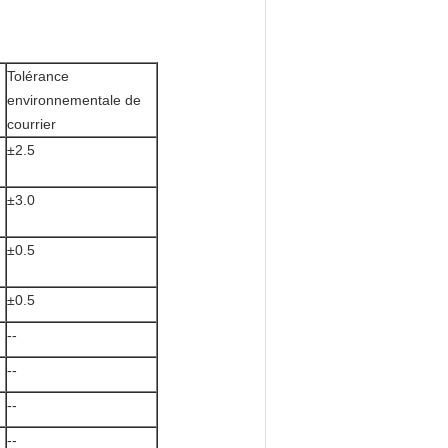
Tolérance
environnementale de
courrier
±2.5
±3.0
±0.5
±0.5
--
--
--
--