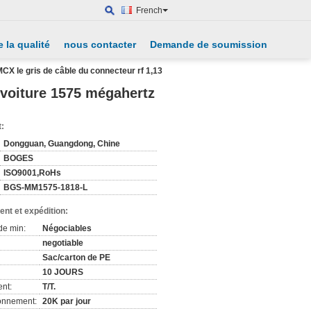
French
 la qualité
nous contacter
Demande de soumission
X le gris de câble du connecteur rf 1,13
voiture 1575 mégahertz
t:
Dongguan, Guangdong, Chine
BOGES
ISO9001,RoHs
BGS-MM1575-1818-L
nt et expédition:
de min:
Négociables
negotiable
Sac/carton de PE
10 JOURS
nt:
T/T.
ionnement:
20K par jour