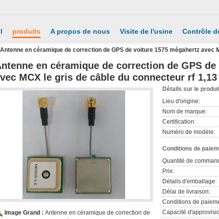
l
produits
A propos de nous
Visite de l'usine
Contrôle de
Antenne en céramique de correction de GPS de voiture 1575 mégahertz avec MC
ntenne en céramique de correction de GPS de 
vec MCX le gris de câble du connecteur rf 1,13
Détails sur le produi
Lieu d'origine:
Nom de marque:
Certification:
Numéro de modèle:
Conditions de paieme
Quantité de comman
Prix:
Détails d'emballage:
Délai de livraison:
Conditions de paieme
Capacité d'approvis
Image Grand :
Antenne en céramique de correction de