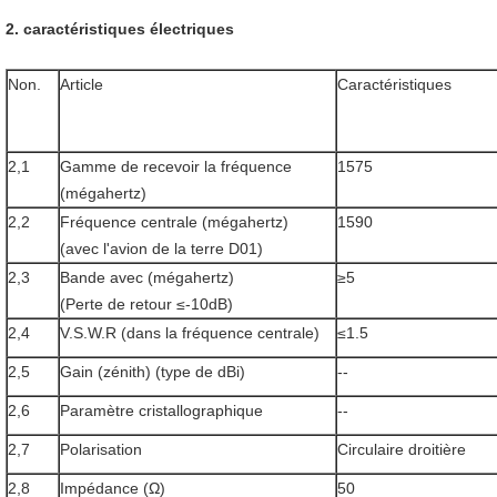
2. caractéristiques électriques
Non.
Article
Caractéristiques
2,1
Gamme de recevoir la fréquence
1575
(mégahertz)
2,2
Fréquence centrale (mégahertz)
1590
(avec l'avion de la terre D01)
2,3
Bande avec (mégahertz)
≥5
(Perte de retour ≤-10dB)
2,4
V.S.W.R (dans la fréquence centrale)
≤1.5
2,5
Gain (zénith) (type de dBi)
--
2,6
Paramètre cristallographique
--
2,7
Polarisation
Circulaire droitière
2,8
Impédance (Ω)
50