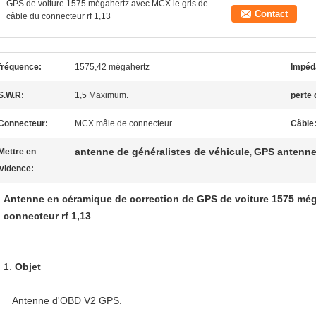
GPS de voiture 1575 mégahertz avec MCX le gris de
Contact
câble du connecteur rf 1,13
fréquence:
1575,42 mégahertz
Impéd
S.W.R:
1,5 Maximum.
perte 
Connecteur:
MCX mâle de connecteur
Câble
antenne de généralistes de véhicule
GPS antenne
Mettre en
,
vidence:
Antenne en céramique de correction de GPS de voiture 1575 még
connecteur rf 1,13
1.
Objet
Antenne d'OBD V2 GPS.