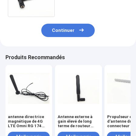
l'antenne 157mm 5Dbi 3G 4G
LTE de 4G LTE Omni pour
Huawei
Continuer
Produits Recommandés
antenne directrice
Antenne externe à
Propulseur ex
magnétique de 4G
gain élevé de long
d'antenne du
LTE Omni RG 174
terme de routeur
connecteur ma
avec le connecteur
d'antenne mobile du
4G LTE de SMA
masculin de SMA
modem 4G LTE
le CPE sans fil