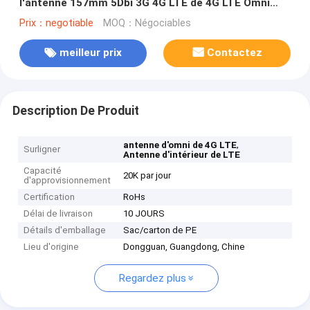
l'antenne 157mm 5Dbi 3G 4G LTE de 4G LTE Omni
pour Huawei
Prix：negotiable
MOQ：Négociables
meilleur prix
Contactez
Description De Produit
,
antenne d'omni de 4G LTE
Surligner
Antenne d'intérieur de LTE
Capacité
20K par jour
d'approvisionnement
Certification
RoHs
Délai de livraison
10 JOURS
Détails d'emballage
Sac/carton de PE
Lieu d'origine
Dongguan, Guangdong, Chine
Regardez plus