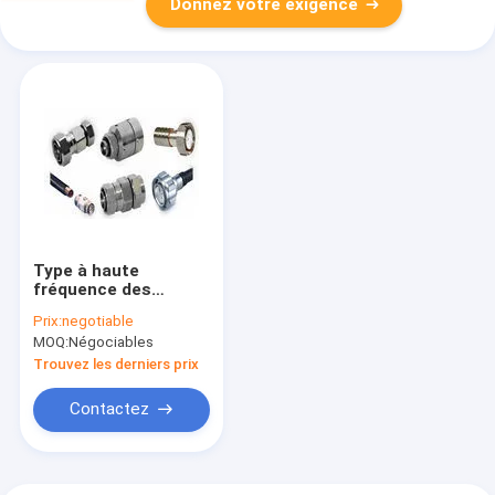
Donnez votre exigence
Type à haute
fréquence des
connecteurs
Prix:
negotiable
coaxiaux N de
MOQ:
Négociables
l'argent rf pour la
ligne de conducteur
Trouvez les derniers prix
câble
Contactez