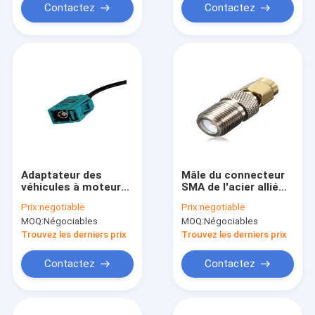
plaqué par argent
Contactez
Contactez
Adaptateur des
Mâle du connecteur
véhicules à moteur
SMA de l'acier allié
d'antenne de GPS de
SMA rf réflexion
Prix:
negotiable
Prix:
negotiable
câble d'extension de
d'adaptateur femelle
MOQ:
Négociables
MOQ:
Négociables
RG 58 à la femelle
de F à la basse
Jack de Fakra B
Trouvez les derniers prix
Trouvez les derniers prix
Contactez
Contactez