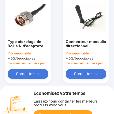
Type nickelage de
Connecteur masculin
RoHs N d'adaptateur
directionnel
de câble de l'ohm RG
magnétique vertical
Prix:
negotiable
Prix:
negotiable
223 des connecteurs
de l'antenne SMA
MOQ:
Négociables
MOQ:
Négociables
coaxiaux 75 de rf
d'Omni 4g Lte avec le
câble de RG 174 1.5M
Trouvez les derniers prix
Trouvez les derniers prix
Contactez
Contactez
Économisez votre temps
Laissez-nous contacter les meilleurs
produits avec vous.