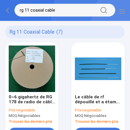
Rg 11 Coaxial Cable
(7)
0~6 gigahertz de RG
Le câble de rf
178 de radio de câble
dépouillé et a étamé
coaxial de liaison
fait par coutume
Prix:
negotiable
Prix:
negotiable
miniature de
MOQ:
Négociables
MOQ:
Négociables
système de
communication avec
Trouvez les derniers prix
Trouvez les derniers prix
le câblage cuivre