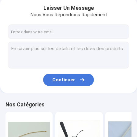
Laisser Un Message
Nous Vous Répondrons Rapidement
Continuer
Accueil
Nos Catégories
produits
A propos de nous